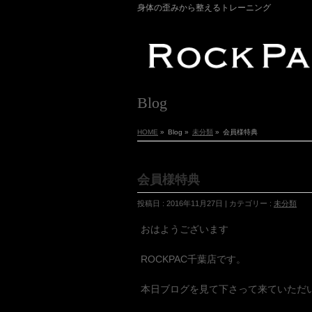
身体の歪みから整えるトレーニング
Blog
HOME
»
Blog »
未分類
»
会員様特典
会員様特典
投稿日 : 2016年11月27日 | カテゴリー :
未分類
おはようございます
ROCKPAC千葉店です。
本日ブログを見て下さって来ていただ