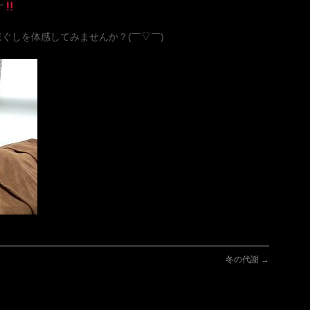
す
ほぐしを体感してみませんか？(￣▽￣)
冬の代謝
→